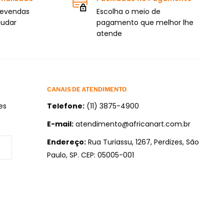
levendas
Escolha o meio de
judar
pagamento que melhor lhe
atende
CANAIS DE ATENDIMENTO
es
Telefone:
(11) 3875-4900
E-mail:
atendimento@africanart.com.br
Endereço:
Rua Turiassu, 1267, Perdizes, São
Paulo, SP. CEP: 05005-001