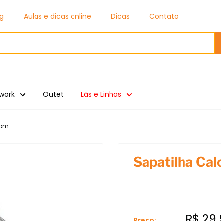
og
Aulas e dicas online
Dicas
Contato
work
Outet
Lãs e Linhas
om...
Sapatilha Cal
R$ 29
Preço: