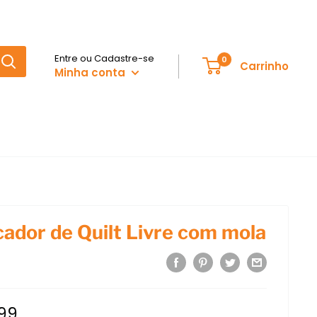
Entre ou Cadastre-se
0
Carrinho
Minha conta
cador de Quilt Livre com mola
,99