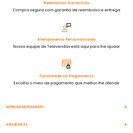
Reembolso Garantido
Compra segura com garantia de reembolso e entrega
Atendimento Personalizado
Nossa equipe de Televendas está aqui para lhe ajudar
Facilidade no Pagamento
Escolha o meio de pagamento que melhor lhe atende
AFRICAN ARTESANATO
Blog da African
ATELIÊ NA TV
APP da African Artesanato