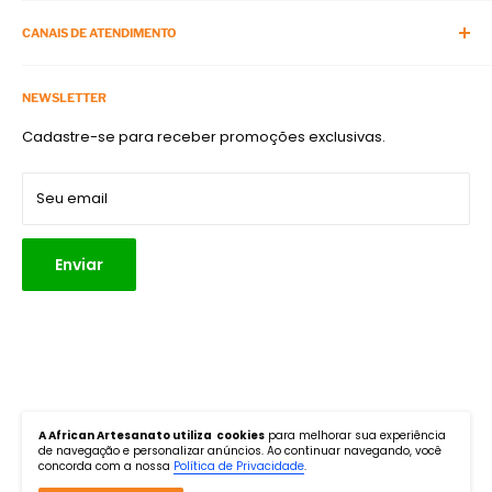
Sobre Nós
O Programa
Cursos Presenciais
CANAIS DE ATENDIMENTO
Viagens com Artesanato
Termos de Serviço
APP do Ateliê na TV
Telefone:
(11) 3875-4900
Política de Reembolso
Acompanhe e siga
NEWSLETTER
E-mail:
atendimento@africanart.com.br
Política de Frete
Cadastre-se para receber promoções exclusivas.
Endereço:
Rua Turiassu, 1267, Perdizes, São Paulo, SP. CEP:
Política de Privacidade
05005-001
Parceiros
Seu email
Enviar
Siga-nos
A African Artesanato utiliza cookies
para melhorar sua experiência
de navegação e personalizar anúncios. Ao continuar navegando, você
concorda com a nossa
Política de Privacidade
.