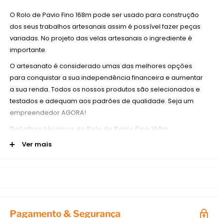
O Rolo de Pavio Fino 168m pode ser usado para construção
dos seus trabalhos artesanais assim é possível fazer peças
variadas. No projeto das velas artesanais o ingrediente é
importante.
O artesanato é considerado umas das melhores opções
para conquistar a sua independência financeira e aumentar
a sua renda. Todos os nossos produtos são selecionados e
testados e adequam aos padrões de qualidade. Seja um
empreendedor AGORA!
Detalhes técnicos do Rolo de Pavio Fino 168m
Ver mais
O Rolo Pavio para Vela é indicado para os tipos de trabalhos
com velas artesanais, para quem busca uma opção
econômica e de qualidade.
Informações do produto
Modelo:
Rolo de Pavio Fino 168m
Composição:
100% Algodão
Pagamento & Segurança