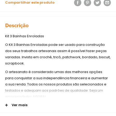
Compartilhar este produto
Descrição
Kit 3 Bainhas Enroladas
O Kit 3 Bainhas Enroladas pode ser usado para construção
dos seus trabalhos artesanais assim é possível fazer peças
variadas. Invista em crochê, tricô, patchwork, bordado, biscuit,
scrapbook.
O artesanato é considerado umas das melhores opções
para conquistar a sua independência financeira e aumentar
a sua renda. Todos os nossos produtos são selecionados e
testados e adequam aos padrões de qualidade. Seja um
empreendedor AGORA!
Ver mais
Detalhes técnicos do Kit 3 Bainhas Enroladas
O Kit 3 Bainhas Enroladas é multifuncional, para todos os tipos