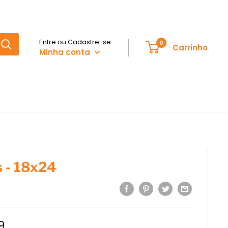
Entre ou Cadastre-se
0
Carrinho
Minha conta
s - 18x24
9