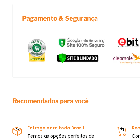
Deixe o seu artesanato especial! Somente a
African 
produtos originais e com os melhores preços do mer
Pagamento & Segurança
Aproveite e conheça site do
Ateliê na TV
ou nossa pág
no
Facebook
e veja gratuitamente aulas e dicas de a
um empreendedor profissional? Não deixe de acompa
Recomendados para você
Entrega para todo Brasil.
Ree
Temos as opções perfeitas de
Com