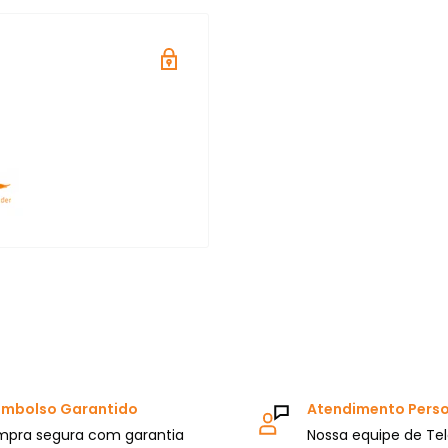
Artesanato
trabalha com
cado!
ina oficial
rtesanato. Você quer ser
nhar nossos canais!
mbolso Garantido
Atendimento Pers
pra segura com garantia
Nossa equipe de Te