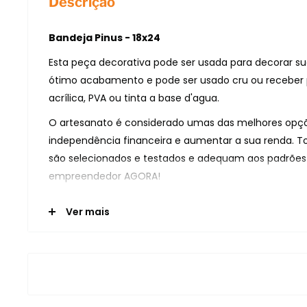
Descrição
Bandeja Pinus - 18x24
Esta peça decorativa pode ser usada para decorar su
ótimo acabamento e pode ser usado cru ou receber 
acrílica, PVA ou tinta a base d'agua.
O artesanato é considerado umas das melhores opçõ
independência financeira e aumentar a sua renda. T
são selecionados e testados e adequam aos padrões 
empreendedor AGORA!
Detalhes técnicos da Bandeja Pinus - 18x24
Ver mais
Bandeja MDF - 18x35 é produzida em MDF cru de modo
excelente acabamento para uso em trabalhos e dec
Informações do produto
Modelo: Bandeja Pinus - 18x24