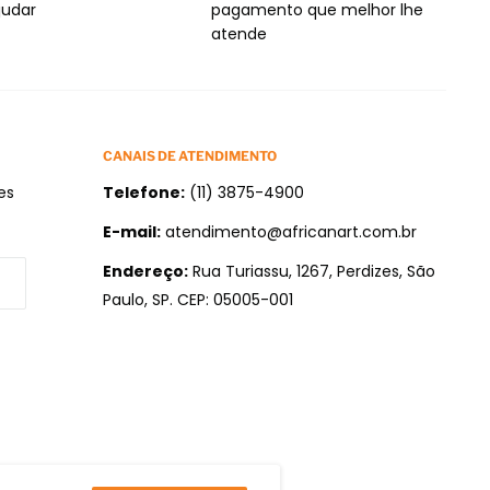
judar
pagamento que melhor lhe
atende
CANAIS DE ATENDIMENTO
es
Telefone:
(11) 3875-4900
E-mail:
atendimento@africanart.com.br
Endereço:
Rua Turiassu, 1267, Perdizes, São
Paulo, SP. CEP: 05005-001