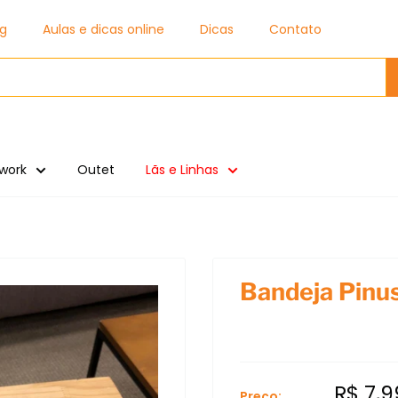
og
Aulas e dicas online
Dicas
Contato
work
Outet
Lãs e Linhas
Bandeja Pinu
R$ 7,9
Preço: