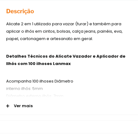
Descrição
Alicate 2 em 1 utilizado para vazar (furar) e também para
aplicar o ilhós em cintos, bolsas, calça jeans, painéis, eva,
papel, cartonagem e artesanato em geral.
Detalhes Técnicos do Alicate Vazador e Aplicador de
Ilhós com 100 ilhoses Lanmax
Acompanha 100 ilhoses Diâmetro
interno ilhós: 5mm
Diâmetro externo ilhós: 7mm
Altura Ilhós: 3mm
Ver mais
Deixe o seu artesanato especial!
Somente a
African
Artesanato
trabalha com produtos originais e com os
melhores preços do mercado!