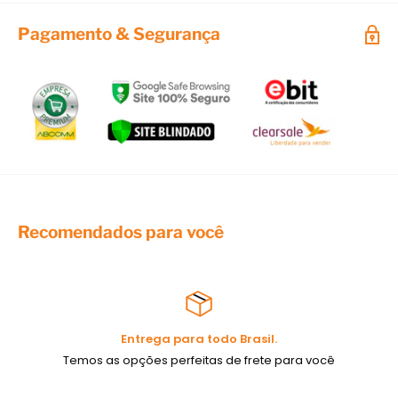
Aproveite no
Facebook e conheça o site do
Ateliê TV
ou nossa
página oficial
veja gratuitamente aulas e artesanato.
Você
Pagamento & Segurança
quer ser um empreendedor profissional?
Não deixe de
acompanhar nossos canais!
Recomendados para você
Entrega para todo Brasil.
Temos as opções perfeitas de frete para você