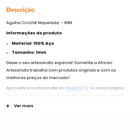
Descrição
Agulha Crochê Niquelada - 1MM
Informações do produto
Material: 100% Aço
Tamanho: 1mm
Deixe o seu artesanato especial! Somente a
African
Artesanato
trabalha com produtos originais e com os
melhores preços do mercado!
Aproveite e conheça site do
Ateliê na TV
ou nossa página
oficial no
Facebook
e veja gratuitamente aulas e dicas de
artesanato. Você quer ser um empreendedor profissional?
Ver mais
Não deixe de acompanhar nossos canais!