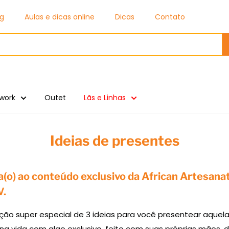
og
Aulas e dicas online
Dicas
Contato
work
Outet
Lãs e Linhas
Ideias de presentes
(o) ao conteúdo exclusivo da African Artesanato,
V.
ão super especial de 3 ideias para você presentear aquel
 na vida com algo exclusivo, feito com suas próprias mãos