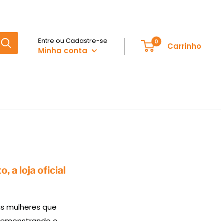
Entre ou Cadastre-se
0
Carrinho
Minha conta
 a loja oficial
as mulheres que
, demonstrando o