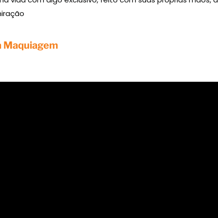
miração
ta Maquiagem