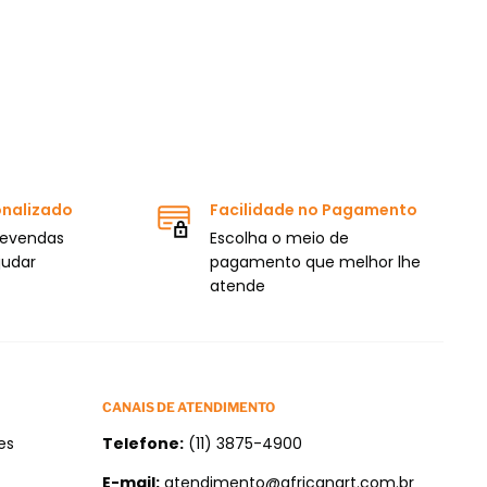
onalizado
Facilidade no Pagamento
levendas
Escolha o meio de
judar
pagamento que melhor lhe
atende
CANAIS DE ATENDIMENTO
es
Telefone:
(11) 3875-4900
E-mail:
atendimento@africanart.com.br