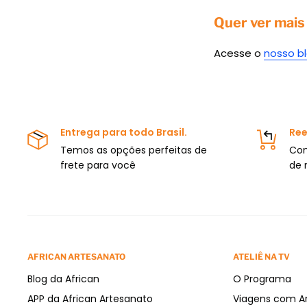
Quer ver mais
Acesse o
nosso b
Entrega para todo Brasil.
Ree
Temos as opções perfeitas de
Com
frete para você
de 
AFRICAN ARTESANATO
ATELIÊ NA TV
Blog da African
O Programa
APP da African Artesanato
Viagens com A