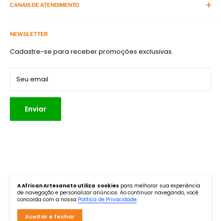
Cursos Presenciais
CANAIS DE ATENDIMENTO
Viagens com Artesanato
Termos de Serviço
APP do Ateliê na TV
Telefone:
(11) 3875-4900
Política de Reembolso
Acompanhe e siga
NEWSLETTER
E-mail:
atendimento@africanart.com.br
Política de Frete
Cadastre-se para receber promoções exclusivas.
Endereço:
Rua Turiassu, 1267, Perdizes, São Paulo, SP. CEP:
Política de Privacidade
05005-001
Parceiros
Seu email
Enviar
Siga-nos
A African Artesanato utiliza cookies
para melhorar sua experiência
de navegação e personalizar anúncios. Ao continuar navegando, você
concorda com a nossa
Política de Privacidade
.
Aceitar e fechar