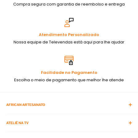
melhores preços do mercado!
Compra segura com garantia de reembolso e entrega
Aproveite e conheça site do
Ateliê na TV
ou nossa página
oficial no
Facebook
e veja gratuitamente aulas e dicas de
artesanato. Você quer ser um empreendedor profissional?
Atendimento Personalizado
Não deixe de acompanhar nossos canais!
Nossa equipe de Televendas está aqui para lhe ajudar
Facilidade no Pagamento
Escolha o meio de pagamento que melhor lhe atende
AFRICAN ARTESANATO
Blog da African
ATELIÊ NA TV
APP da African Artesanato
Sobre Nós
O Programa