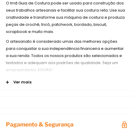
O Imã Guia de Costura pode ser usado para construção dos
seus trabalhos artesanais e facilitar sua costura reta. Use sua
criatividade e transforme sua máquina de costura e produza
peças de crochê, tricô, patchwork, bordado, biscuit,
scrapbook e muito mais.
O artesanato é considerado umas das melhores opções
para conquistar a sua independência financeira e aumentar
a sua renda. Todos os nossos produtos são selecionados e
testados e adequam aos padrões de qualidade. Seja um
empreendedor AGORA!
Detalhes técnicos do Guia do Imã Guia de Costura
Ver mais
O Imã Guia de Costura pode ser colocado ao lado do pé
calcador, para ajudar a manter a linha reta durante a costura.
Informações do produto
Modelo:
Imã Guia de Costura
Pagamento & Segurança
A costura é uma arte, e as sapatilhas liberam o artista dentro