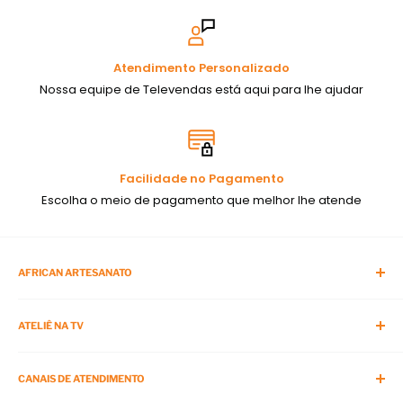
Atendimento Personalizado
Nossa equipe de Televendas está aqui para lhe ajudar
Facilidade no Pagamento
Escolha o meio de pagamento que melhor lhe atende
AFRICAN ARTESANATO
Blog da African
ATELIÊ NA TV
APP da African Artesanato
Sobre Nós
O Programa
Cursos Presenciais
CANAIS DE ATENDIMENTO
Viagens com Artesanato