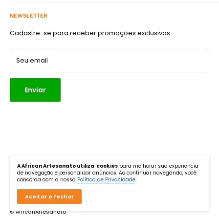
Termos de Serviço
APP do Ateliê na TV
Telefone:
(11) 3875-4900
Política de Reembolso
Acompanhe e siga
NEWSLETTER
E-mail:
atendimento@africanart.com.br
Política de Frete
Cadastre-se para receber promoções exclusivas.
Endereço:
Rua Turiassu, 1267, Perdizes, São Paulo, SP. CEP:
Política de Privacidade
05005-001
Parceiros
Seu email
Enviar
Siga-nos
A African Artesanato utiliza cookies
para melhorar sua experiência
de navegação e personalizar anúncios. Ao continuar navegando, você
concorda com a nossa
Política de Privacidade
.
Aceitar e fechar
© AfricanArtesanato