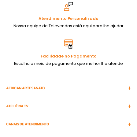
Atendimento Personalizado
Nossa equipe de Televendas está aqui para lhe ajudar
Facilidade no Pagamento
Escolha o meio de pagamento que melhor lhe atende
AFRICAN ARTESANATO
Blog da African
ATELIÊ NA TV
APP da African Artesanato
Sobre Nós
O Programa
Cursos Presenciais
CANAIS DE ATENDIMENTO
Viagens com Artesanato
Termos de Serviço
APP do Ateliê na TV
Telefone:
(11) 3875-4900