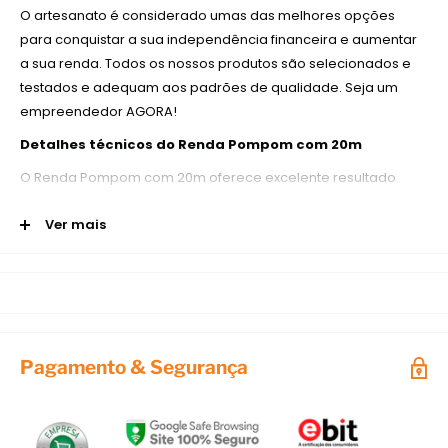
O artesanato é considerado umas das melhores opções
para conquistar a sua independência financeira e aumentar
a sua renda. Todos os nossos produtos são selecionados e
testados e adequam aos padrões de qualidade. Seja um
empreendedor AGORA!
Detalhes técnicos do
Renda Pompom com 20m
O Renda Pompom com 20m oferece excelente resultado
quando utilizado para a confecção dos seus projetos
Ver mais
artesanais.
Informações do produto
Modelo:
Renda Pompom com 20m
Deixe o seu artesanato especial! Somente a
African
Artesanato
trabalha com produtos originais e com os
Pagamento & Segurança
melhores preços do mercado!
Aproveite e conheça site do
Ateliê na TV
ou nossa página
oficial no
Facebook
e veja gratuitamente aulas e dicas de