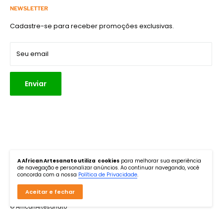
Política de Reembolso
Acompanhe e siga
NEWSLETTER
E-mail:
atendimento@africanart.com.br
Política de Frete
Cadastre-se para receber promoções exclusivas.
Endereço:
Rua Turiassu, 1267, Perdizes, São Paulo, SP. CEP:
Política de Privacidade
05005-001
Parceiros
Seu email
Enviar
Siga-nos
A African Artesanato utiliza cookies
para melhorar sua experiência
de navegação e personalizar anúncios. Ao continuar navegando, você
concorda com a nossa
Política de Privacidade
.
Aceitar e fechar
© AfricanArtesanato