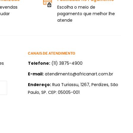
levendas
Escolha o meio de
judar
pagamento que melhor lhe
atende
CANAIS DE ATENDIMENTO
es
Telefone:
(11) 3875-4900
E-mail:
atendimento@africanart.com.br
Endereço:
Rua Turiassu, 1267, Perdizes, São
Paulo, SP. CEP: 05005-001