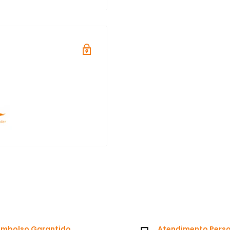
cosmética. Disponível em
Artesanato
trabalha com
cado!
ina oficial no
Facebook
ocê quer ser um
r nossos canais!
mbolso Garantido
Atendimento Pers