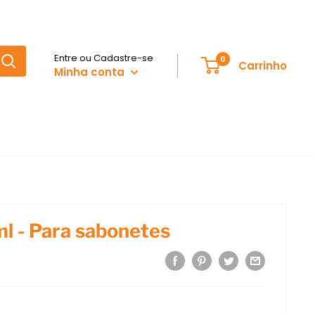
Entre ou Cadastre-se
0
Carrinho
Minha conta
l - Para sabonetes