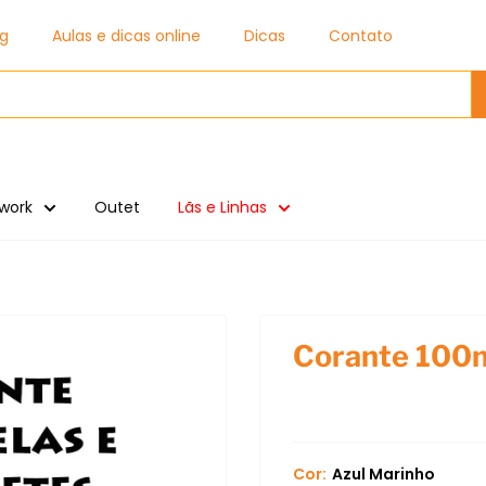
og
Aulas e dicas online
Dicas
Contato
work
Outet
Lãs e Linhas
Corante 100m
Cor:
Azul Marinho