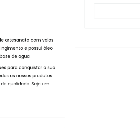
 de artesanato com velas
tingimento e possui óleo
 base de água.
es para conquistar a sua
odos os nossos produtos
de qualidade. Seja um
está na Lista de
iene Pessoal,
 nº 79 de 28/08/2000