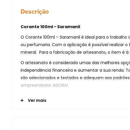
Descrição
Corante 100ml - Saramanil
O Corante 100ml – Saramanil é ideal para o trabalho
ou perfumaria. Com a aplicação é possível realizar o 
mineral. Para a fabricação de artesanato, o item é à
O artesanato é considerado umas das melhores opçõ
independência financeira e aumentar a sua renda. T
são selecionados e testados e adequam aos padrões 
empreendedor AGORA!
Detalhes técnicos Corante 100ml - Saramanil
Ver mais
O Corante 100ml – Saramanil é liberado pela ANVISA e 
Substâncias Corantes Permitidas para Produtos de Hig
Cosméticos e Perfumes, de acordo com a Resolução
atualizada na Resolução nº 39 de 30/08/2010.